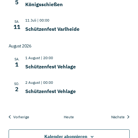
5
Königsschießen
11 Juli | 00:00
SA.
11
Schützenfest Varlheide
August 2026
1 August | 20:00
SA.
1
Schützenfest Vehlage
2 August | 00:00
SO.
2
Schützenfest Vehlage
Veranstaltungen
Veranst
Vorherige
Heute
Nächste
Kalender abonnieren