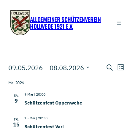
ALLGEMEINER SCHÜTZENVEREIN
HOLLWEDE 1921 E.V.
Veranstaltungen
Veranstal
Vera
09.05.2026
 – 
08.08.2026
Suche
Liste
Ansi
Suche
Datum
Navi
wählen.
und
Mai 2026
Ansichten
9 Mai | 20:00
SA.
9
Navigatio
Schützenfest Oppenwehe
15 Mai | 20:30
FR.
15
Schützenfest Varl